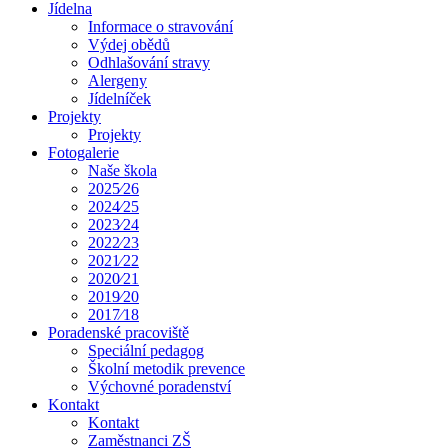
Jídelna
Informace o stravování
Výdej obědů
Odhlašování stravy
Alergeny
Jídelníček
Projekty
Projekty
Fotogalerie
Naše škola
2025⁄26
2024⁄25
2023⁄24
2022⁄23
2021⁄22
2020⁄21
2019⁄20
2017⁄18
Poradenské pracoviště
Speciální pedagog
Školní metodik prevence
Výchovné poradenství
Kontakt
Kontakt
Zaměstnanci ZŠ