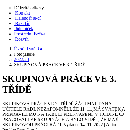
Důležité odkazy
Kontakt
Kalendář akcí
Bakaláři
Jídelníček
Prostřední Bečva
Rozvrh
Úvodní stránka
Fotogalerie
2022/23
SKUPINOVÁ PRÁCE VE 3. TŘÍDĚ
SKUPINOVÁ PRÁCE VE 3.
TŘÍDĚ
SKUPINOVÁ PRÁCE VE 3. TŘÍDĚ ŽÁCI MAJÍ PANA
UČITELE RÁDI. NEZAPOMNĚLI, ŽE 11. 11. MÁ SVÁTEK A
PŘIPRAVILI MU NA TABULI PŘEKVAPENÍ. V HODINĚ ČJ
PRACOVALI VE SKUPINÁCH A BYLO VIDĚT, ŽE MAJÍ
SKUPINOVOU PRÁCI RÁDI. Vydáno: 14. 11. 2022 | Autor:
Pavlína Petrušková