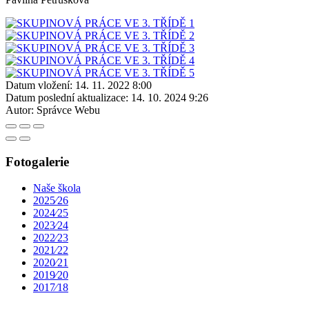
Datum vložení:
14. 11. 2022 8:00
Datum poslední aktualizace:
14. 10. 2024 9:26
Autor:
Správce Webu
Fotogalerie
Naše škola
2025⁄26
2024⁄25
2023⁄24
2022⁄23
2021⁄22
2020⁄21
2019⁄20
2017⁄18