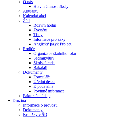
O nás
Hlavní činnosti školy
Aktuality
Kalendář akcí
Žáci
Rozvrh hodin
Zvonění
Třídy
Informace pro žáky
Anglický jazyk Project
Rodiče
Organizace školního roku
Sedmikvítky
Školská rada
Bakaláři
Dokumenty
Formuláře
Úřední deska
E-podatelna
Povinné informace
Fakturační údaje
Družina
Informace o provozu
Dokumenty
Kroužky v ŠD