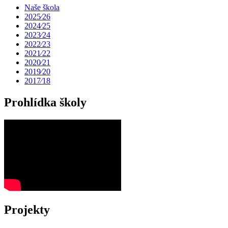
Naše škola
2025⁄26
2024⁄25
2023⁄24
2022⁄23
2021⁄22
2020⁄21
2019⁄20
2017⁄18
Prohlídka školy
Projekty