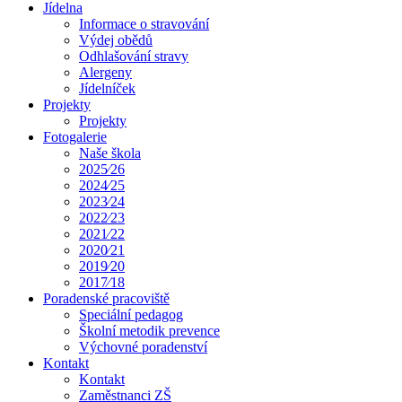
Jídelna
Informace o stravování
Výdej obědů
Odhlašování stravy
Alergeny
Jídelníček
Projekty
Projekty
Fotogalerie
Naše škola
2025⁄26
2024⁄25
2023⁄24
2022⁄23
2021⁄22
2020⁄21
2019⁄20
2017⁄18
Poradenské pracoviště
Speciální pedagog
Školní metodik prevence
Výchovné poradenství
Kontakt
Kontakt
Zaměstnanci ZŠ