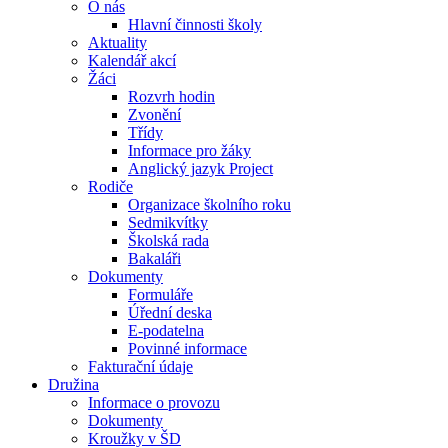
O nás
Hlavní činnosti školy
Aktuality
Kalendář akcí
Žáci
Rozvrh hodin
Zvonění
Třídy
Informace pro žáky
Anglický jazyk Project
Rodiče
Organizace školního roku
Sedmikvítky
Školská rada
Bakaláři
Dokumenty
Formuláře
Úřední deska
E-podatelna
Povinné informace
Fakturační údaje
Družina
Informace o provozu
Dokumenty
Kroužky v ŠD