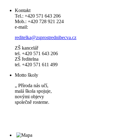
Kontakt
Tel.: +420 571 643 206
Mob.: +420 728 921 224
e-mail:
reditelka@zsprostrednibecva.cz
ZŠ kancelář
tel. +420 571 643 206
ZŠ ředitelna
tel. +420 571 611 499
Motto školy
„ Příroda nás učí,
malá škola spojuje,
novými objevy
společně rosteme.