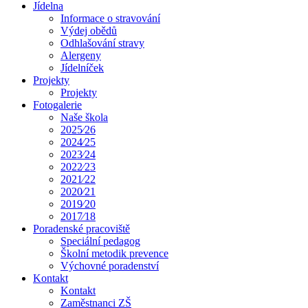
Jídelna
Informace o stravování
Výdej obědů
Odhlašování stravy
Alergeny
Jídelníček
Projekty
Projekty
Fotogalerie
Naše škola
2025⁄26
2024⁄25
2023⁄24
2022⁄23
2021⁄22
2020⁄21
2019⁄20
2017⁄18
Poradenské pracoviště
Speciální pedagog
Školní metodik prevence
Výchovné poradenství
Kontakt
Kontakt
Zaměstnanci ZŠ