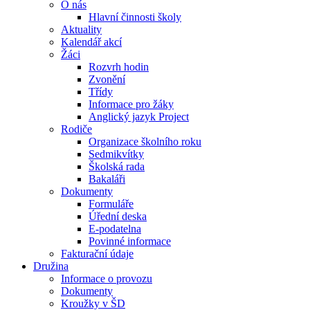
O nás
Hlavní činnosti školy
Aktuality
Kalendář akcí
Žáci
Rozvrh hodin
Zvonění
Třídy
Informace pro žáky
Anglický jazyk Project
Rodiče
Organizace školního roku
Sedmikvítky
Školská rada
Bakaláři
Dokumenty
Formuláře
Úřední deska
E-podatelna
Povinné informace
Fakturační údaje
Družina
Informace o provozu
Dokumenty
Kroužky v ŠD