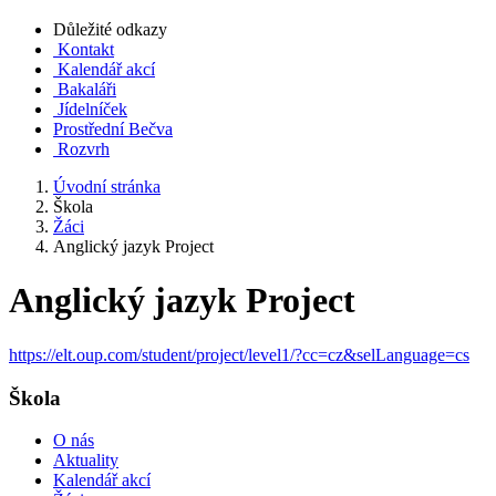
Důležité odkazy
Kontakt
Kalendář akcí
Bakaláři
Jídelníček
Prostřední Bečva
Rozvrh
Úvodní stránka
Škola
Žáci
Anglický jazyk Project
Anglický jazyk Project
https://elt.oup.com/student/project/level1/?cc=cz&selLanguage=cs
Škola
O nás
Aktuality
Kalendář akcí