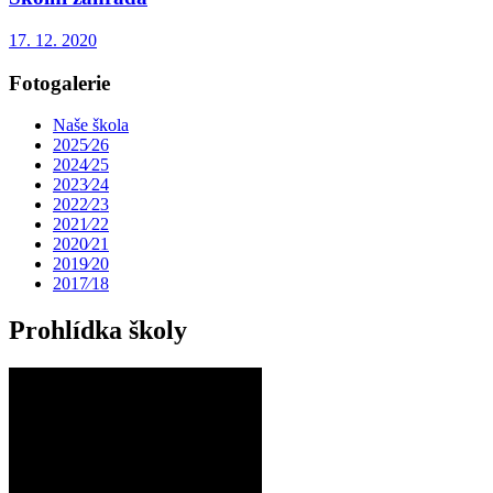
17. 12. 2020
Fotogalerie
Naše škola
2025⁄26
2024⁄25
2023⁄24
2022⁄23
2021⁄22
2020⁄21
2019⁄20
2017⁄18
Prohlídka školy