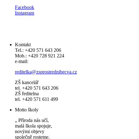
​​Facebook
Instagram
Kontakt
Tel.: +420 571 643 206
Mob.: +420 728 921 224
e-mail:
reditelka@zsprostrednibecva.cz
ZŠ kancelář
tel. +420 571 643 206
ZŠ ředitelna
tel. +420 571 611 499
Motto školy
„ Příroda nás učí,
malá škola spojuje,
novými objevy
společně rosteme.