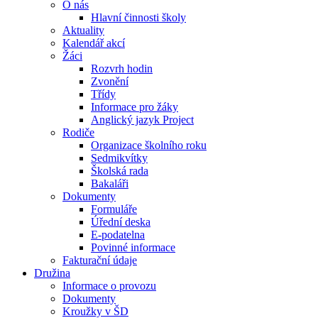
O nás
Hlavní činnosti školy
Aktuality
Kalendář akcí
Žáci
Rozvrh hodin
Zvonění
Třídy
Informace pro žáky
Anglický jazyk Project
Rodiče
Organizace školního roku
Sedmikvítky
Školská rada
Bakaláři
Dokumenty
Formuláře
Úřední deska
E-podatelna
Povinné informace
Fakturační údaje
Družina
Informace o provozu
Dokumenty
Kroužky v ŠD