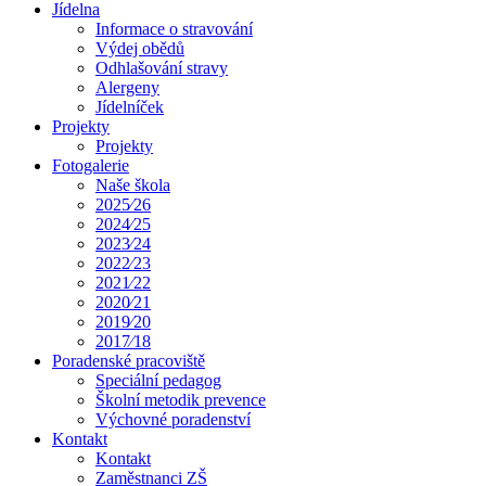
Jídelna
Informace o stravování
Výdej obědů
Odhlašování stravy
Alergeny
Jídelníček
Projekty
Projekty
Fotogalerie
Naše škola
2025⁄26
2024⁄25
2023⁄24
2022⁄23
2021⁄22
2020⁄21
2019⁄20
2017⁄18
Poradenské pracoviště
Speciální pedagog
Školní metodik prevence
Výchovné poradenství
Kontakt
Kontakt
Zaměstnanci ZŠ