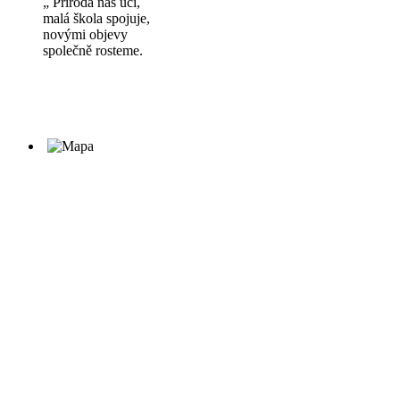
„ Příroda nás učí,
malá škola spojuje,
novými objevy
společně rosteme.