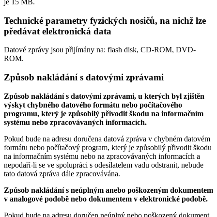
je
15 MB
.
Technické parametry fyzických nosičů, na nichž lze
předávat elektronická data
Datové zprávy jsou přijímány na:
flash disk, CD-ROM, DVD-
ROM.
Způsob nakládání s datovými zprávami
Způsob nakládání s datovými zprávami, u kterých byl zjištěn
výskyt chybného datového formátu nebo počítačového
programu, který je způsobilý přivodit škodu na informačním
systému nebo zpracovávaných informacích.
Pokud bude na adresu doručena datová zpráva v chybném datovém
formátu nebo počítačový program, který je způsobilý přivodit škodu
na informačním systému nebo na zpracovávaných informacích a
nepodaří-li se ve spolupráci s odesílatelem vadu odstranit, nebude
tato datová zpráva dále zpracovávána.
Způsob nakládání s neúplným anebo poškozeným dokumentem
v analogové podobě nebo dokumentem v elektronické podobě.
Pokud bude na adresu doručen neúplný nebo poškozený dokument