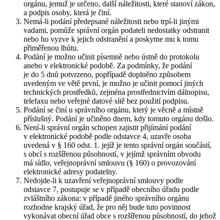
orgánu, jemuž je určeno, další náležitosti, které stanoví zákon,
a podpis osoby, která je činí.
Nemá-li podání předepsané náležitosti nebo trpí-li jinými
vadami, pomůže správní orgán podateli nedostatky odstranit
nebo ho vyzve k jejich odstranění a poskytne mu k tomu
přiměřenou lhůtu.
Podání je možno učinit písemně nebo ústně do protokolu
anebo v elektronické podobě. Za podmínky, že podání
je do 5 dnů potvrzeno, popřípadě doplněno způsobem
uvedeným ve větě první, je možno je učinit pomocí jiných
technických prostředků, zejména prostřednictvím dálnopisu,
telefaxu nebo veřejné datové sítě bez použití podpisu.
Podání se činí u správního orgánu, který je věcně a místně
příslušný. Podání je učiněno dnem, kdy tomuto orgánu došlo.
Není-li správní orgán schopen zajistit přijímání podání
v elektronické podobě podle odstavce 4, uzavře osoba
uvedená v § 160 odst. 1. jejíž je tento správní orgán součástí,
s obcí s rozšířenou působností, v jejímž správním obvodu
má sídlo, veřejnoprávní smlouvu (§ 160) o provozování
elektronické adresy podatelny.
Nedojde-li k uzavření veřejnoprávní smlouvy podle
odstavce 7, postupuje se v případě obecního úřadu podle
zvláštního zákona: v případě jiného správního orgánu
rozhodne krajský úřad, že pro něj bude tuto povinnost
vykonávat obecní úřad obce s rozšířenou působností, do jehož