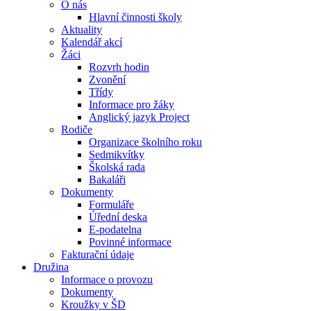
O nás
Hlavní činnosti školy
Aktuality
Kalendář akcí
Žáci
Rozvrh hodin
Zvonění
Třídy
Informace pro žáky
Anglický jazyk Project
Rodiče
Organizace školního roku
Sedmikvítky
Školská rada
Bakaláři
Dokumenty
Formuláře
Úřední deska
E-podatelna
Povinné informace
Fakturační údaje
Družina
Informace o provozu
Dokumenty
Kroužky v ŠD