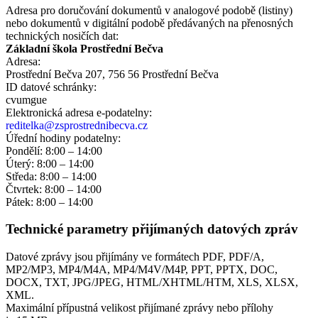
Adresa pro doručování dokumentů v analogové podobě (listiny)
nebo dokumentů v digitální podobě předávaných na přenosných
technických nosičích dat:
Základní škola Prostřední Bečva
Adresa:
Prostřední Bečva 207, 756 56 Prostřední Bečva
ID datové schránky:
cvumgue
Elektronická adresa e‑podatelny:
reditelka@zsprostrednibecva.cz
Úřední hodiny podatelny:
Pondělí: 8:00 – 14:00
Úterý: 8:00 – 14:00
Středa: 8:00 – 14:00
Čtvrtek: 8:00 – 14:00
Pátek: 8:00 – 14:00
Technické parametry přijímaných datových zpráv
Datové zprávy jsou přijímány ve formátech
PDF, PDF/A,
MP2/MP3, MP4/M4A, MP4/M4V/M4P, PPT, PPTX, DOC,
DOCX, TXT, JPG/JPEG, HTML/XHTML/HTM, XLS, XLSX,
XML.
Maximální přípustná velikost přijímané zprávy nebo přílohy