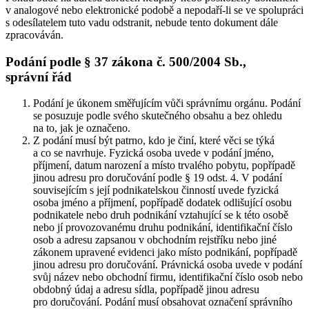
v analogové nebo elektronické podobě a nepodaří-li se ve spolupráci
s odesílatelem tuto vadu odstranit, nebude tento dokument dále
zpracováván.
Podání podle § 37 zákona č. 500/2004 Sb.,
správní řád
Podání je úkonem směřujícím vůči správnímu orgánu. Podání
se posuzuje podle svého skutečného obsahu a bez ohledu
na to, jak je označeno.
Z podání musí být patrno, kdo je činí, které věci se týká
a co se navrhuje. Fyzická osoba uvede v podání jméno,
příjmení, datum narození a místo trvalého pobytu, popřípadě
jinou adresu pro doručování podle § 19 odst. 4. V podání
souvisejícím s její podnikatelskou činností uvede fyzická
osoba jméno a příjmení, popřípadě dodatek odlišující osobu
podnikatele nebo druh podnikání vztahující se k této osobě
nebo jí provozovanému druhu podnikání, identifikační číslo
osob a adresu zapsanou v obchodním rejstříku nebo jiné
zákonem upravené evidenci jako místo podnikání, popřípadě
jinou adresu pro doručování. Právnická osoba uvede v podání
svůj název nebo obchodní firmu, identifikační číslo osob nebo
obdobný údaj a adresu sídla, popřípadě jinou adresu
pro doručování. Podání musí obsahovat označení správního