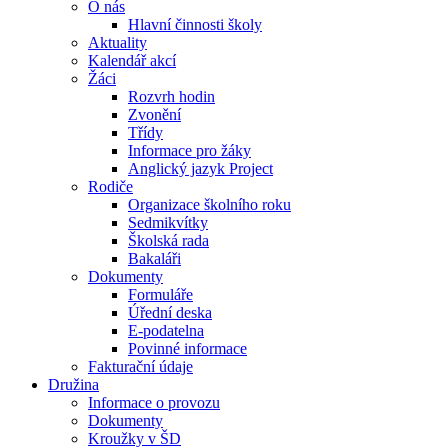
O nás
Hlavní činnosti školy
Aktuality
Kalendář akcí
Žáci
Rozvrh hodin
Zvonění
Třídy
Informace pro žáky
Anglický jazyk Project
Rodiče
Organizace školního roku
Sedmikvítky
Školská rada
Bakaláři
Dokumenty
Formuláře
Úřední deska
E-podatelna
Povinné informace
Fakturační údaje
Družina
Informace o provozu
Dokumenty
Kroužky v ŠD