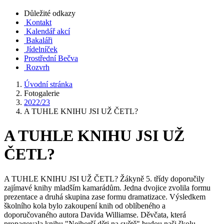
Důležité odkazy
Kontakt
Kalendář akcí
Bakaláři
Jídelníček
Prostřední Bečva
Rozvrh
Úvodní stránka
Fotogalerie
2022/23
A TUHLE KNIHU JSI UŽ ČETL?
A TUHLE KNIHU JSI UŽ
ČETL?
A TUHLE KNIHU JSI UŽ ČETL? Žákyně 5. třídy doporučily
zajímavé knihy mladším kamarádům. Jedna dvojice zvolila formu
prezentace a druhá skupina zase formu dramatizace. Výsledkem
školního kola bylo zakoupení knih od oblíbeného a
doporučovaného autora Davida Williamse. Děvčata, která
propagovala knihu "Nejhorší děti na světě" budou naši školu