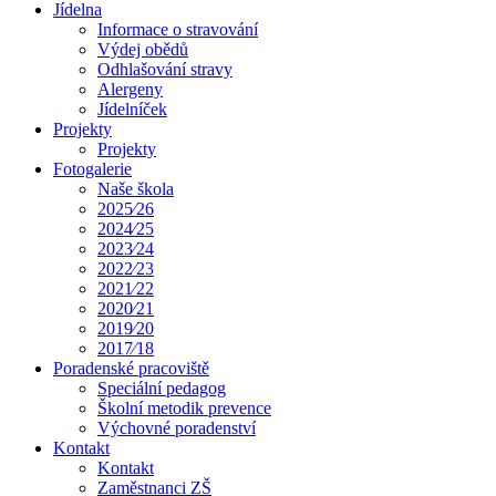
Jídelna
Informace o stravování
Výdej obědů
Odhlašování stravy
Alergeny
Jídelníček
Projekty
Projekty
Fotogalerie
Naše škola
2025⁄26
2024⁄25
2023⁄24
2022⁄23
2021⁄22
2020⁄21
2019⁄20
2017⁄18
Poradenské pracoviště
Speciální pedagog
Školní metodik prevence
Výchovné poradenství
Kontakt
Kontakt
Zaměstnanci ZŠ