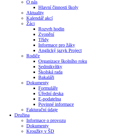
O nás
Hlavní činnosti školy
Aktuality
Kalendář akcí
Žáci
Rozvrh hodin
Zvonění
Třídy
Informace pro žáky
Anglický jazyk Project
Rodiče
Organizace školního roku
Sedmikvítky
Školská rada
Bakaláři
Dokumenty
Formuláře
Úřední deska
E-podatelna
Povinné informace
Fakturační údaje
Družina
Informace o provozu
Dokumenty
Kroužky v ŠD