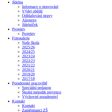
Jídelna
Informace o stravování
Výdej obědů
Odhlašování stravy
Alergeny
Jídelníček
Projekty
Projekty
Fotogalerie
Naše škola
2025⁄26
2024⁄25
2023⁄24
2022⁄23
2021⁄22
2020⁄21
2019⁄20
2017⁄18
Poradenské pracoviště
Speciální pedagog
Školní metodik prevence
Výchovné poradenství
Kontakt
Kontakt
Zaměstnanci ZŠ