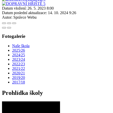
Datum vložení:
26. 5. 2023 8:00
Datum poslední aktualizace:
14. 10. 2024 9:26
Autor:
Správce Webu
Fotogalerie
Naše škola
2025⁄26
2024⁄25
2023⁄24
2022⁄23
2021⁄22
2020⁄21
2019⁄20
2017⁄18
Prohlídka školy