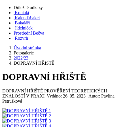
Důležité odkazy
Kontakt
Kalendář akcí
Bakaláři
Jídelníček
Prostřední Bečva
Rozvrh
Úvodní stránka
Fotogalerie
2022/23
DOPRAVNÍ HŘIŠTĚ
DOPRAVNÍ HŘIŠTĚ
DOPRAVNÍ HŘIŠTĚ PROVĚŘENÍ TEORETICKÝCH
ZNALOSTÍ V PRAXI. Vydáno: 26. 05. 2023 | Autor: Pavlína
Petrušková