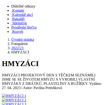
Důležité odkazy
Kontakt
Kalendář akcí
Bakaláři
Jídelníček
Prostřední Bečva
Rozvrh
Úvodní stránka
Fotogalerie
2022/23
HMYZÁCI
HMYZÁCI
HMYZÁCI PROJEKTOVÝ DEN S TĚČKEM SEZNÁMILI
JSME SE SE ŽIVOTEM HMYZU A VYROBILI VLASTNÍ
HMYZÁKY Z DRÁTKŮ, PLASTELÍNY A BUŽÍRKY. Vydáno:
27. 04. 2023 | Autor: Pavlína Petrušková