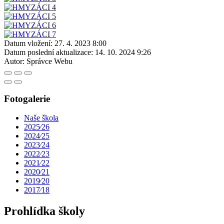
Datum vložení:
27. 4. 2023 8:00
Datum poslední aktualizace:
14. 10. 2024 9:26
Autor:
Správce Webu
Fotogalerie
Naše škola
2025⁄26
2024⁄25
2023⁄24
2022⁄23
2021⁄22
2020⁄21
2019⁄20
2017⁄18
Prohlídka školy