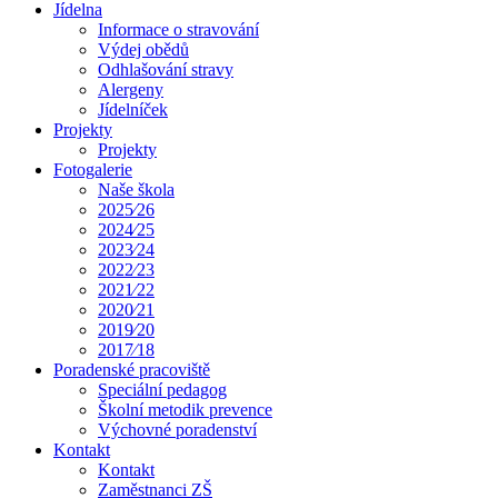
Jídelna
Informace o stravování
Výdej obědů
Odhlašování stravy
Alergeny
Jídelníček
Projekty
Projekty
Fotogalerie
Naše škola
2025⁄26
2024⁄25
2023⁄24
2022⁄23
2021⁄22
2020⁄21
2019⁄20
2017⁄18
Poradenské pracoviště
Speciální pedagog
Školní metodik prevence
Výchovné poradenství
Kontakt
Kontakt
Zaměstnanci ZŠ