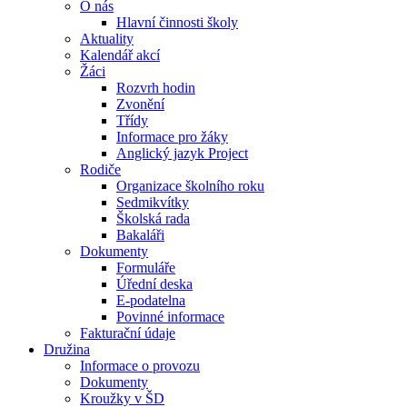
O nás
Hlavní činnosti školy
Aktuality
Kalendář akcí
Žáci
Rozvrh hodin
Zvonění
Třídy
Informace pro žáky
Anglický jazyk Project
Rodiče
Organizace školního roku
Sedmikvítky
Školská rada
Bakaláři
Dokumenty
Formuláře
Úřední deska
E-podatelna
Povinné informace
Fakturační údaje
Družina
Informace o provozu
Dokumenty
Kroužky v ŠD