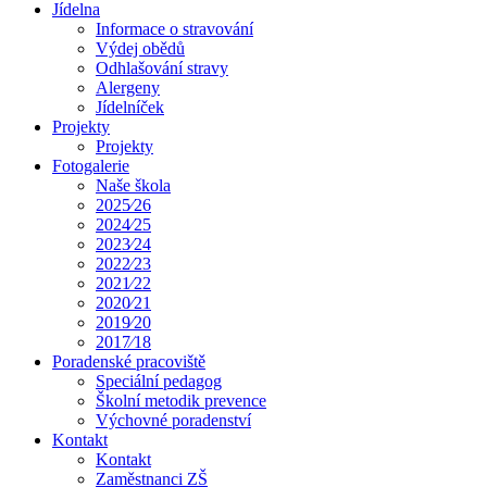
Jídelna
Informace o stravování
Výdej obědů
Odhlašování stravy
Alergeny
Jídelníček
Projekty
Projekty
Fotogalerie
Naše škola
2025⁄26
2024⁄25
2023⁄24
2022⁄23
2021⁄22
2020⁄21
2019⁄20
2017⁄18
Poradenské pracoviště
Speciální pedagog
Školní metodik prevence
Výchovné poradenství
Kontakt
Kontakt
Zaměstnanci ZŠ