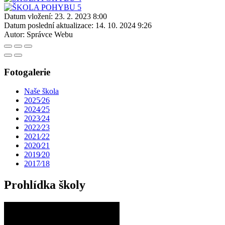
Datum vložení:
23. 2. 2023 8:00
Datum poslední aktualizace:
14. 10. 2024 9:26
Autor:
Správce Webu
Fotogalerie
Naše škola
2025⁄26
2024⁄25
2023⁄24
2022⁄23
2021⁄22
2020⁄21
2019⁄20
2017⁄18
Prohlídka školy