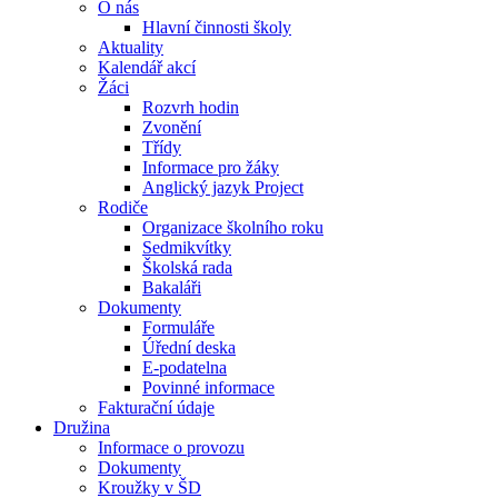
O nás
Hlavní činnosti školy
Aktuality
Kalendář akcí
Žáci
Rozvrh hodin
Zvonění
Třídy
Informace pro žáky
Anglický jazyk Project
Rodiče
Organizace školního roku
Sedmikvítky
Školská rada
Bakaláři
Dokumenty
Formuláře
Úřední deska
E-podatelna
Povinné informace
Fakturační údaje
Družina
Informace o provozu
Dokumenty
Kroužky v ŠD