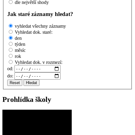
dle největší shody
Jak staré záznamy hledat?
vyhledat všechny záznamy
Vyhledat dok. staré:
den
týden
měsíc
rok
Vyhledat dok. v rozmezí:
od:
do:
Reset
Hledat
Prohlídka školy