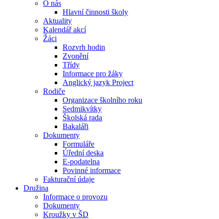
O nás
Hlavní činnosti školy
Aktuality
Kalendář akcí
Žáci
Rozvrh hodin
Zvonění
Třídy
Informace pro žáky
Anglický jazyk Project
Rodiče
Organizace školního roku
Sedmikvítky
Školská rada
Bakaláři
Dokumenty
Formuláře
Úřední deska
E-podatelna
Povinné informace
Fakturační údaje
Družina
Informace o provozu
Dokumenty
Kroužky v ŠD