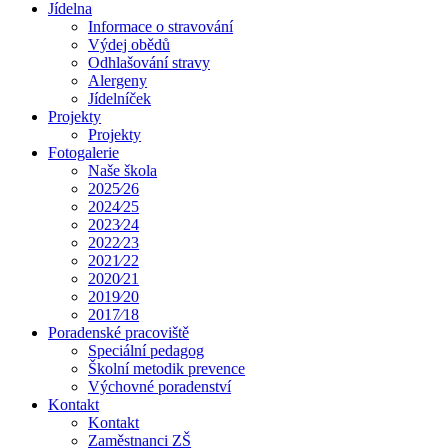
Jídelna
Informace o stravování
Výdej obědů
Odhlašování stravy
Alergeny
Jídelníček
Projekty
Projekty
Fotogalerie
Naše škola
2025⁄26
2024⁄25
2023⁄24
2022⁄23
2021⁄22
2020⁄21
2019⁄20
2017⁄18
Poradenské pracoviště
Speciální pedagog
Školní metodik prevence
Výchovné poradenství
Kontakt
Kontakt
Zaměstnanci ZŠ