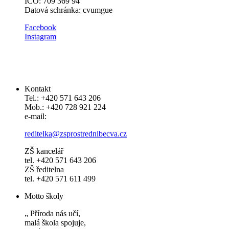
IČO: 709 369 94
Datová schránka: cvumgue
​​Facebook
Instagram
Kontakt
Tel.: +420 571 643 206
Mob.: +420 728 921 224
e-mail:
reditelka@zsprostrednibecva.cz
ZŠ kancelář
tel. +420 571 643 206
ZŠ ředitelna
tel. +420 571 611 499
Motto školy
„ Příroda nás učí,
malá škola spojuje,