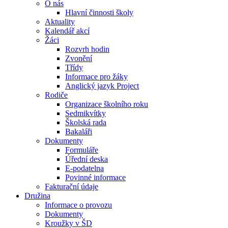
O nás
Hlavní činnosti školy
Aktuality
Kalendář akcí
Žáci
Rozvrh hodin
Zvonění
Třídy
Informace pro žáky
Anglický jazyk Project
Rodiče
Organizace školního roku
Sedmikvítky
Školská rada
Bakaláři
Dokumenty
Formuláře
Úřední deska
E-podatelna
Povinné informace
Fakturační údaje
Družina
Informace o provozu
Dokumenty
Kroužky v ŠD