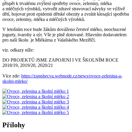
přispět k trvalému zvýšení spotřeby ovoce, zeleniny, mléka
a mléčných výrobků, vytvořit zdravé stravovací návyky ve výživě
dětí, bojovat proti epidemii dětské obezity a zvrátit klesající spotřebu
ovoce, zeleniny, mléka a mléčných výrobků.
V letošním roce bude žákům dováženo čerstvé mléko, neochucené
jogurty, tvarohy a sýr. Vše je plně dotované. Hlavním dodavatelem
pro naši školu je Mlékárna z Valašského Meziříčí.
viz. odkazy níže:
DO PROJEKTŮ JSME ZAPOJENI I VE ŠKOLNÍM ROCE
2018/19, 2019/20, 2020/21
Více zde:
https://zsmsbecva.webnode.cz/news/ovoce-zelenina-a-
skolni-mleko/
Přílohy