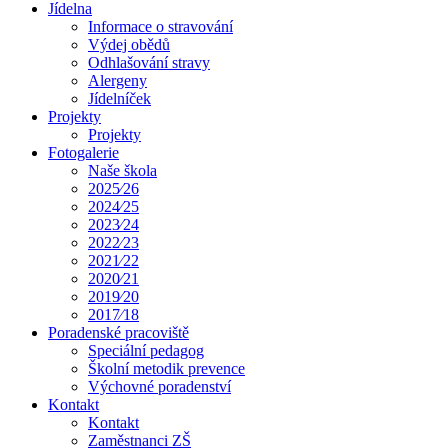
Jídelna
Informace o stravování
Výdej obědů
Odhlašování stravy
Alergeny
Jídelníček
Projekty
Projekty
Fotogalerie
Naše škola
2025⁄26
2024⁄25
2023⁄24
2022⁄23
2021⁄22
2020⁄21
2019⁄20
2017⁄18
Poradenské pracoviště
Speciální pedagog
Školní metodik prevence
Výchovné poradenství
Kontakt
Kontakt
Zaměstnanci ZŠ