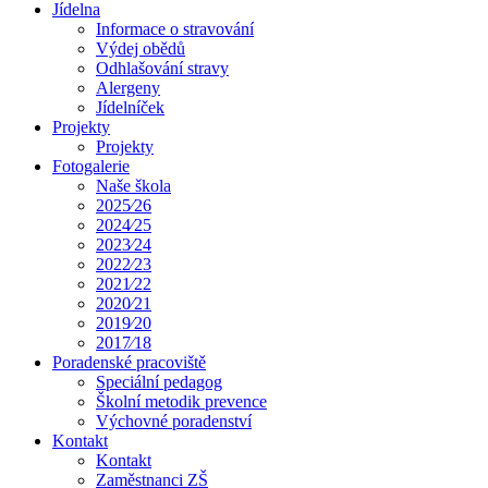
Jídelna
Informace o stravování
Výdej obědů
Odhlašování stravy
Alergeny
Jídelníček
Projekty
Projekty
Fotogalerie
Naše škola
2025⁄26
2024⁄25
2023⁄24
2022⁄23
2021⁄22
2020⁄21
2019⁄20
2017⁄18
Poradenské pracoviště
Speciální pedagog
Školní metodik prevence
Výchovné poradenství
Kontakt
Kontakt
Zaměstnanci ZŠ