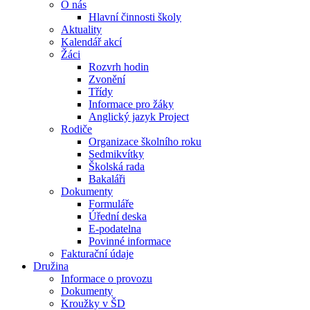
O nás
Hlavní činnosti školy
Aktuality
Kalendář akcí
Žáci
Rozvrh hodin
Zvonění
Třídy
Informace pro žáky
Anglický jazyk Project
Rodiče
Organizace školního roku
Sedmikvítky
Školská rada
Bakaláři
Dokumenty
Formuláře
Úřední deska
E-podatelna
Povinné informace
Fakturační údaje
Družina
Informace o provozu
Dokumenty
Kroužky v ŠD